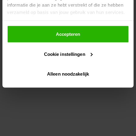
informatie die je aan ze hebt verstrekt of die ze hebben
information)
.
verzameld op basis van jouw gebruik van hun services.
Als je op "Accepteer" klikt, dan geef je Voordeeluitjes.nl
toestemming om cookies voor social media en
Accepteren
gepersonaliseerde advertenties te plaatsen.
Cookie instellingen
Lees hier meer over in ons
privacybeleid
en
cookiebeleid
.
Alleen noodzakelijk
Via "Cookie instellingen" kun je ook zelf instellen welke
cookies worden geplaatst. Je kunt je keuze altijd wijzigen
of intrekken op ons
cookiebeleid
.