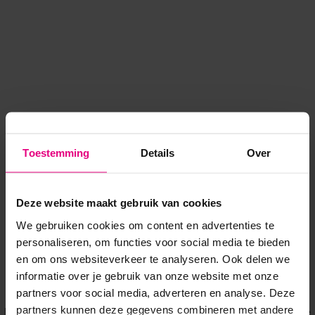
Toestemming
Details
Over
Deze website maakt gebruik van cookies
We gebruiken cookies om content en advertenties te
personaliseren, om functies voor social media te bieden
en om ons websiteverkeer te analyseren. Ook delen we
informatie over je gebruik van onze website met onze
Application error: a client-side exception has occurred
while
partners voor social media, adverteren en analyse. Deze
partners kunnen deze gegevens combineren met andere
loading
www.voordeeluitjes.nl
(see the browser console for more