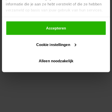
informatie die je aan ze hebt verstrekt of die ze hebben
information)
.
verzameld op basis van jouw gebruik van hun services.
Als je op "Accepteer" klikt, dan geef je Voordeeluitjes.nl
toestemming om cookies voor social media en
Accepteren
gepersonaliseerde advertenties te plaatsen.
Cookie instellingen
Lees hier meer over in ons
privacybeleid
en
cookiebeleid
.
Alleen noodzakelijk
Via "Cookie instellingen" kun je ook zelf instellen welke
cookies worden geplaatst. Je kunt je keuze altijd wijzigen
of intrekken op ons
cookiebeleid
.