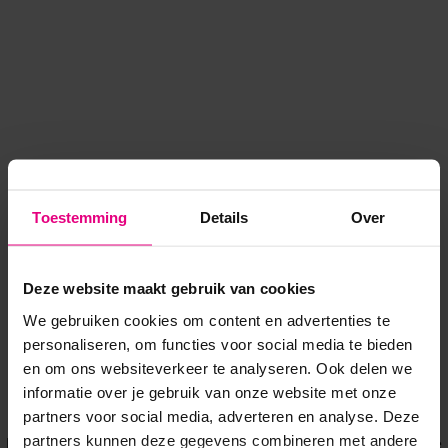
Toestemming
Details
Over
Deze website maakt gebruik van cookies
We gebruiken cookies om content en advertenties te
personaliseren, om functies voor social media te bieden
en om ons websiteverkeer te analyseren. Ook delen we
informatie over je gebruik van onze website met onze
Application error: a client-side exception has occurred
while
partners voor social media, adverteren en analyse. Deze
partners kunnen deze gegevens combineren met andere
loading
www.voordeeluitjes.nl
(see the browser console for more