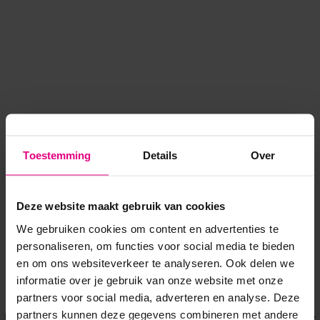
Toestemming
Details
Over
Deze website maakt gebruik van cookies
We gebruiken cookies om content en advertenties te
personaliseren, om functies voor social media te bieden
en om ons websiteverkeer te analyseren. Ook delen we
informatie over je gebruik van onze website met onze
Application error: a client-side exception has occurred
while
partners voor social media, adverteren en analyse. Deze
partners kunnen deze gegevens combineren met andere
loading
www.voordeeluitjes.nl
(see the browser console for more