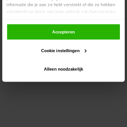
informatie die je aan ze hebt verstrekt of die ze hebben
information)
.
verzameld op basis van jouw gebruik van hun services.
Als je op "Accepteer" klikt, dan geef je Voordeeluitjes.nl
toestemming om cookies voor social media en
Accepteren
gepersonaliseerde advertenties te plaatsen.
Cookie instellingen
Lees hier meer over in ons
privacybeleid
en
cookiebeleid
.
Alleen noodzakelijk
Via "Cookie instellingen" kun je ook zelf instellen welke
cookies worden geplaatst. Je kunt je keuze altijd wijzigen
of intrekken op ons
cookiebeleid
.