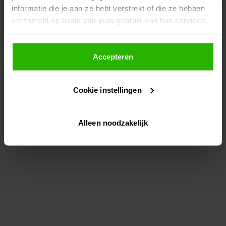
informatie die je aan ze hebt verstrekt of die ze hebben
information)
.
verzameld op basis van jouw gebruik van hun services.
Als je op "Accepteer" klikt, dan geef je Voordeeluitjes.nl
toestemming om cookies voor social media en
Accepteren
gepersonaliseerde advertenties te plaatsen.
Cookie instellingen
Lees hier meer over in ons
privacybeleid
en
cookiebeleid
.
Alleen noodzakelijk
Via "Cookie instellingen" kun je ook zelf instellen welke
cookies worden geplaatst. Je kunt je keuze altijd wijzigen
of intrekken op ons
cookiebeleid
.