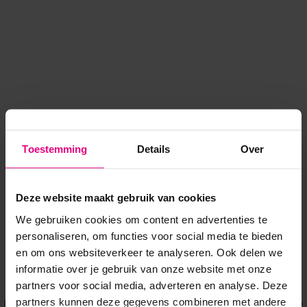
Toestemming
Details
Over
Deze website maakt gebruik van cookies
We gebruiken cookies om content en advertenties te
personaliseren, om functies voor social media te bieden
en om ons websiteverkeer te analyseren. Ook delen we
informatie over je gebruik van onze website met onze
Application error: a client-side exception has occurred
while
partners voor social media, adverteren en analyse. Deze
partners kunnen deze gegevens combineren met andere
loading
www.voordeeluitjes.nl
(see the browser console for more