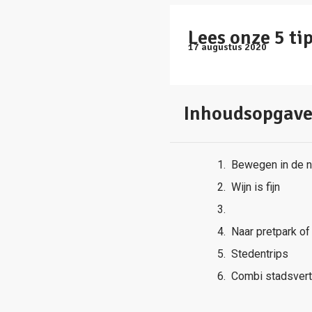
Lees onze 5 ti
17 augustus 2020
Inhoudsopgav
Bewegen in de n
Wijn is fijn
Naar pretpark of
Stedentrips
Combi stadsverti