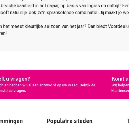
 beschikbaarheid in het najaar, op basis van logies en ontbijt! Ee
looft natuurlijk ook zo’n sprankelende combinatie. Jij maakt je 
 in het meest kleurrijke seizoen van het jaar? Dan biedt Voordeelu
ren!
ft u vragen?
Komt u 
chien hebben wij al een antwoord op uw vraag. Bekijk de
Wij helpe
gestelde vragen.
klantenser
mmingen
Populaire steden