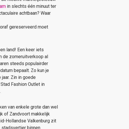
dam
in slechts één minuut ter
ectaculaire achtbaan? Waar
vooraf gereserveerd moet
gen land! Een keer iets
en de zomeruitverkoop al
jaren steeds populairder
datum bepaalt. Zo kun je
jaar. Zin in goede
Stad Fashion Outlet in
.
ken van enkele grote dan wel
jk of Zandvoort makkelijk
uid-Hollandse Valkenburg zit
s stadsvertier binnen