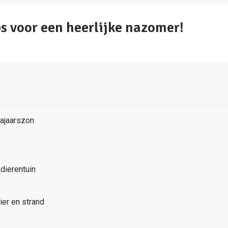
ps voor een heerlijke nazomer!
e
ajaarszon
 dierentuin
er en strand