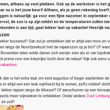
nen, althans op veel plekken. Ook op de werkvloer is het g
 nu is het jouw beurt! Althans, als je geen rekening hoef
ggen is natuurlijk: ga voor een fijne nazomer in september 
vol, de zon is op zijn mildst en de temperaturen zullen nie
ebonden is aan tijd, gaat lekker laat op vakantie! Heerlijk 
szon
ekker tussenuit? Dan zul je ontdekken dat er altijd een mooi en vo
tsen langs de Noordzeekust met de najaarszon op je bol? Of wa
 Bovendien laten wilde dieren zich eerder zien als er van topdru
ch prima voor een kleurrijke tocht door de natuur! Kijk ook eens u
svakanties
.
k dan is het extra leuk om eind augustus of begin september de d
er altijd wel een leuk wijnfeest bij te wonen, zelfs relatief dicht 
n lekker nippen langs de Moezel? Of aanschuiven op een terrasje
steeds meer wijnranken te ontdekken. Onder andere
Zuid-Limburg
 ze zelf!