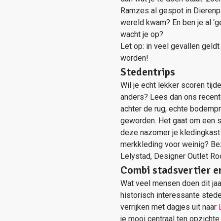
Ramzes al gespot in Dierenpa
wereld kwam? En ben je al ‘ge
wacht je op?
Let op: in veel gevallen gel
worden!
Stedentrips
Wil je echt lekker scoren tij
anders? Lees dan ons recen
achter de rug, echte bodempri
geworden. Het gaat om een so
deze nazomer je kledingkast 
merkkleding voor weinig? Bez
Lelystad, Designer Outlet Ro
Combi stadsvertier e
Wat veel mensen doen dit ja
historisch interessante stede
verrijken met dagjes uit naar
je mooi centraal ten opzichte