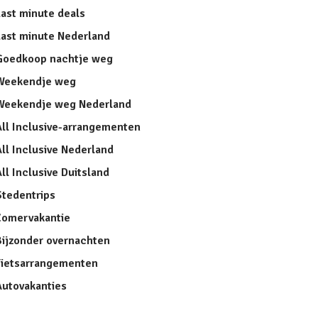
Last minute deals
Last minute Nederland
Goedkoop nachtje weg
Weekendje weg
Weekendje weg Nederland
All Inclusive-arrangementen
ll Inclusive Nederland
ll Inclusive Duitsland
Stedentrips
Zomervakantie
Bijzonder overnachten
Fietsarrangementen
Autovakanties