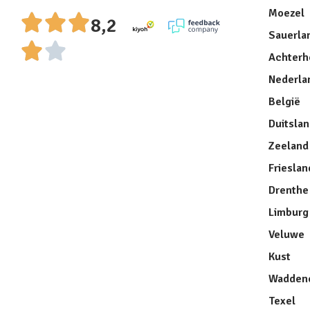
Moezel
8,2
Sauerla
Achterh
Nederla
België
Duitsla
Zeeland
Frieslan
Drenthe
Limburg
Veluwe
Kust
Waddene
Texel