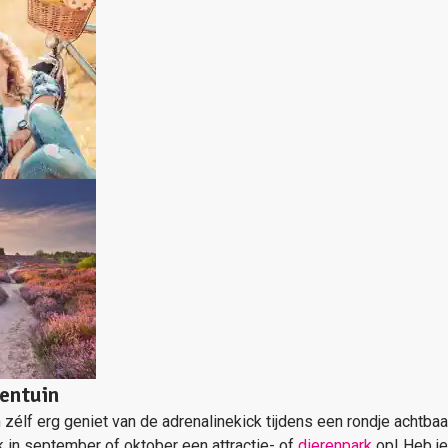
rentuin
 zélf erg geniet van de adrenalinekick tijdens een rondje achtba
k in september of oktober een attractie- of
dierenpark
op! Heb j