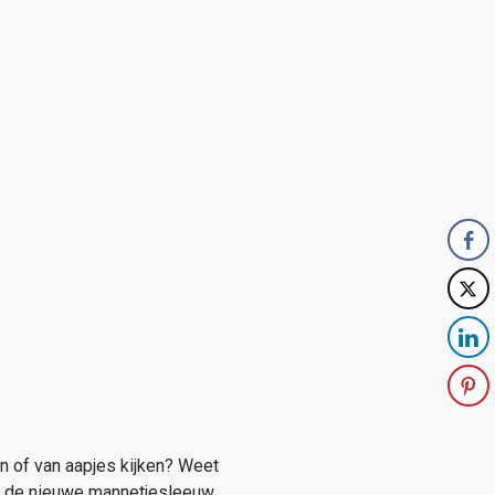
an of van aapjes kijken? Weet
e de nieuwe mannetjesleeuw