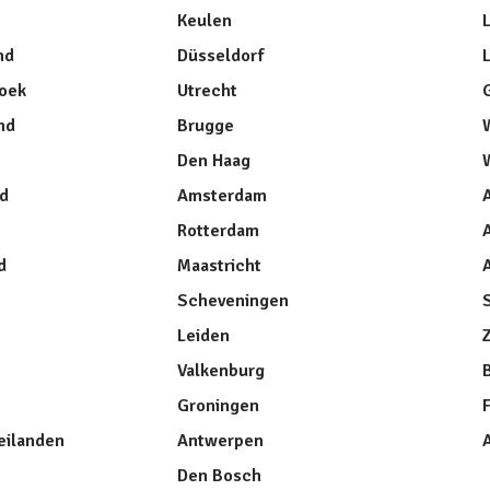
Keulen
nd
Düsseldorf
oek
Utrecht
nd
Brugge
Den Haag
nd
Amsterdam
Rotterdam
A
d
Maastricht
A
Scheveningen
Leiden
Valkenburg
Groningen
ilanden
Antwerpen
Den Bosch