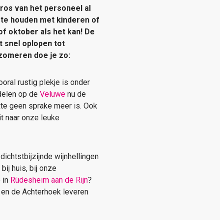
ros van het personeel al
t te houden met kinderen of
of oktober als het kan! De
t snel oplopen tot
nazomeren doe je zo:
oral rustig plekje is onder
ndelen op de
Veluwe
nu de
kte geen sprake meer is. Ook
it naar onze leuke
ichtstbijzijnde wijnhellingen
bij huis, bij onze
 in
Rüdesheim aan de Rijn
?
en de Achterhoek leveren