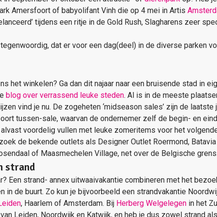
rk Amersfoort of babyolifant Vinh die op 4 mei in Artis
Amster
lanceerd’ tijdens een ritje in de Gold Rush, Slagharens zeer sp
dt tegenwoordig, dat er voor een dag(deel) in de diverse parken 
dens het winkelen? Ga dan dit najaar naar een bruisende stad in ei
te
blog over verrassend leuke steden
. Al is in de meeste plaats
jzen vind je nu. De zogeheten ‘midseason sales’ zijn de laatste 
ort tussen-sale, waarvan de ondernemer zelf de begin- en eind
alvast voordelig vullen met leuke zomeritems voor het volgende 
oek de bekende outlets als Designer Outlet Roermond, Batavia 
osendaal of Maasmechelen Village, net over de Belgische grens
n strand
ar? Een strand- annex uitwaaivakantie combineren met het bezoe
n in de buurt. Zo kun je bijvoorbeeld een strandvakantie Noordwi
Leiden
, Haarlem of Amsterdam. Bij
Herberg Welgelegen
in het Z
 van Leiden, Noordwijk en Katwijk, en heb je dus zowel strand al