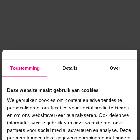
Toestemming
Details
Over
Deze website maakt gebruik van cookies
We gebruiken cookies om content en advertenties te
personaliseren, om functies voor social media te bieden
en om ons websiteverkeer te analyseren. Ook delen we
informatie over je gebruik van onze website met onze
Application error: a client-side exception has occurred
while
partners voor social media, adverteren en analyse. Deze
partners kunnen deze gegevens combineren met andere
loading
www.voordeeluitjes.nl
(see the browser console for more