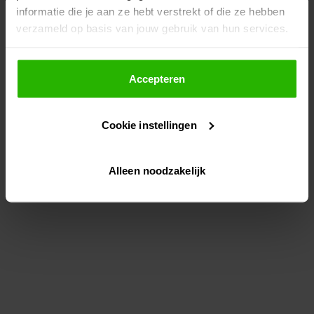
informatie die je aan ze hebt verstrekt of die ze hebben
information)
.
verzameld op basis van jouw gebruik van hun services.
Als je op "Accepteer" klikt, dan geef je Voordeeluitjes.nl
toestemming om cookies voor social media en
Accepteren
gepersonaliseerde advertenties te plaatsen.
Cookie instellingen
Lees hier meer over in ons
privacybeleid
en
cookiebeleid
.
Alleen noodzakelijk
Via "Cookie instellingen" kun je ook zelf instellen welke
cookies worden geplaatst. Je kunt je keuze altijd wijzigen
of intrekken op ons
cookiebeleid
.