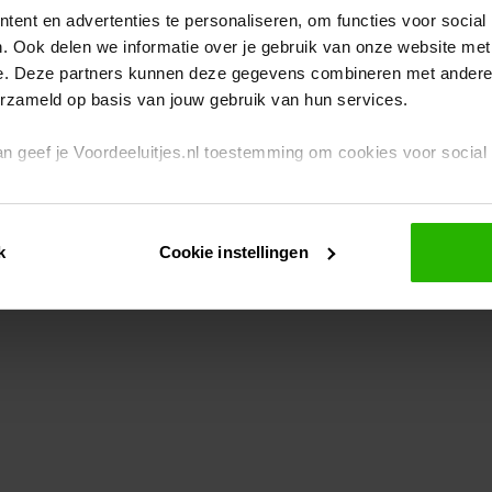
ent en advertenties te personaliseren, om functies voor social
. Ook delen we informatie over je gebruik van onze website met
eption has occurred
while loading
www.voordeeluitjes.nl
(see the br
e. Deze partners kunnen deze gegevens combineren met andere i
erzameld op basis van jouw gebruik van hun services.
 dan geef je Voordeeluitjes.nl toestemming om cookies voor socia
rivacybeleid
en
cookiebeleid
.
k
Cookie instellingen
je ook zelf instellen welke cookies worden geplaatst. Je kunt je k
id
.