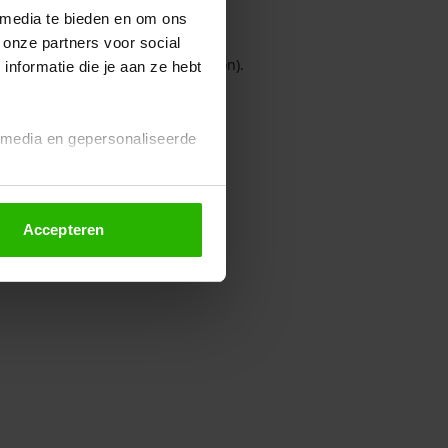
 media te bieden en om ons
 onze partners voor social
owser console for more information)
.
nformatie die je aan ze hebt
l media en gepersonaliseerde
Accepteren
euze altijd wijzigen of