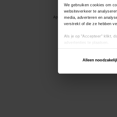
We gebruiken cookies om cont
websiteverkeer te analyseren
Application error: a client-side exc
media, adverteren en analys
verstrekt of die ze hebben v
Als je op "Accepteer" klikt,
advertenties te plaatsen.
Lees hier meer over in ons
p
Alleen noodzakelij
Via "Cookie instellingen" kun 
intrekken op ons
cookiebele