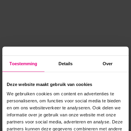
Toestemming
Details
Over
Deze website maakt gebruik van cookies
We gebruiken cookies om content en advertenties te
personaliseren, om functies voor social media te bieden
en om ons websiteverkeer te analyseren. Ook delen we
informatie over je gebruik van onze website met onze
Application error: a client-side exception has occurred
while
partners voor social media, adverteren en analyse. Deze
partners kunnen deze gegevens combineren met andere
loading
www.voordeeluitjes.nl
(see the browser console for more