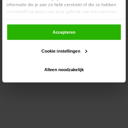
informatie die je aan ze hebt verstrekt of die ze hebben
information)
.
verzameld op basis van jouw gebruik van hun services.
Als je op "Accepteer" klikt, dan geef je Voordeeluitjes.nl
toestemming om cookies voor social media en
Accepteren
gepersonaliseerde advertenties te plaatsen.
Cookie instellingen
Lees hier meer over in ons
privacybeleid
en
cookiebeleid
.
Alleen noodzakelijk
Via "Cookie instellingen" kun je ook zelf instellen welke
cookies worden geplaatst. Je kunt je keuze altijd wijzigen
of intrekken op ons
cookiebeleid
.