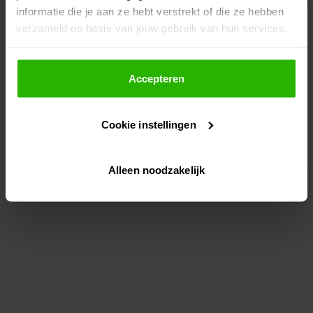
informatie die je aan ze hebt verstrekt of die ze hebben
information)
.
verzameld op basis van jouw gebruik van hun services.
Als je op "Accepteer" klikt, dan geef je Voordeeluitjes.nl
toestemming om cookies voor social media en
Accepteren
gepersonaliseerde advertenties te plaatsen.
Cookie instellingen
Lees hier meer over in ons
privacybeleid
en
cookiebeleid
.
Alleen noodzakelijk
Via "Cookie instellingen" kun je ook zelf instellen welke
cookies worden geplaatst. Je kunt je keuze altijd wijzigen
of intrekken op ons
cookiebeleid
.