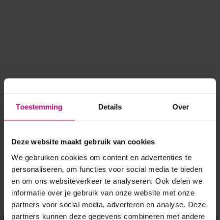
Toestemming
Details
Over
Deze website maakt gebruik van cookies
We gebruiken cookies om content en advertenties te
personaliseren, om functies voor social media te bieden
en om ons websiteverkeer te analyseren. Ook delen we
informatie over je gebruik van onze website met onze
Application error: a client-side exception has occurred
while
partners voor social media, adverteren en analyse. Deze
partners kunnen deze gegevens combineren met andere
loading
www.voordeeluitjes.nl
(see the browser console for more