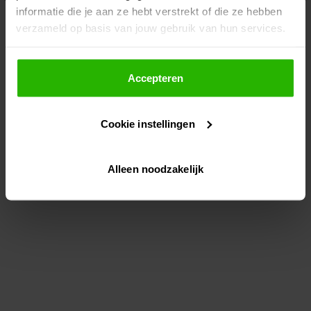
informatie die je aan ze hebt verstrekt of die ze hebben
information)
.
verzameld op basis van jouw gebruik van hun services.
Als je op "Accepteer" klikt, dan geef je Voordeeluitjes.nl
toestemming om cookies voor social media en
Accepteren
gepersonaliseerde advertenties te plaatsen.
Cookie instellingen
Lees hier meer over in ons
privacybeleid
en
cookiebeleid
.
Alleen noodzakelijk
Via "Cookie instellingen" kun je ook zelf instellen welke
cookies worden geplaatst. Je kunt je keuze altijd wijzigen
of intrekken op ons
cookiebeleid
.