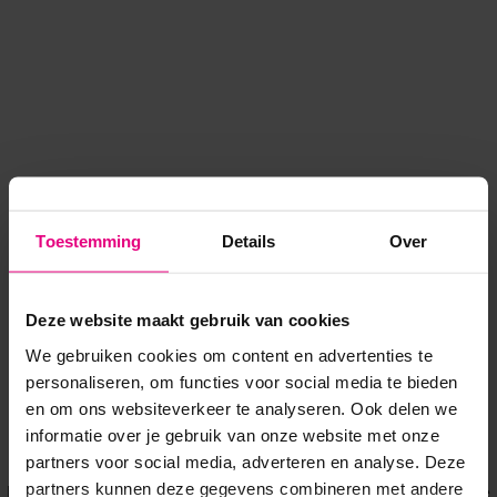
Toestemming
Details
Over
Deze website maakt gebruik van cookies
We gebruiken cookies om content en advertenties te
personaliseren, om functies voor social media te bieden
en om ons websiteverkeer te analyseren. Ook delen we
informatie over je gebruik van onze website met onze
Application error: a client-side exception has occurred
while
partners voor social media, adverteren en analyse. Deze
partners kunnen deze gegevens combineren met andere
loading
www.voordeeluitjes.nl
(see the browser console for more