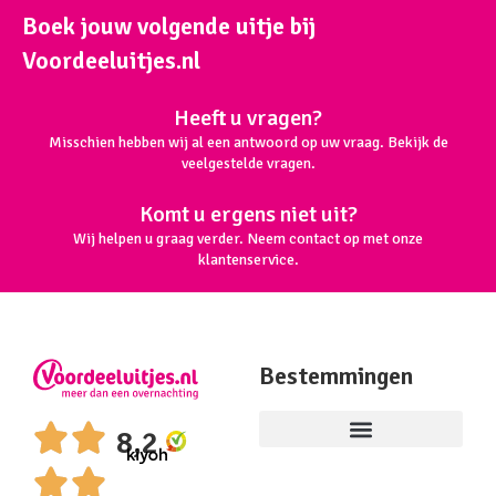
Boek jouw volgende uitje bij
Voordeeluitjes.nl
Heeft u vragen?
Misschien hebben wij al een antwoord op uw vraag. Bekijk de
veelgestelde vragen.
Komt u ergens niet uit?
Wij helpen u graag verder. Neem contact op met onze
klantenservice.
Bestemmingen
8,2