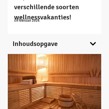
verschillende soorten
wellnessvakanties!
19 februari 2024
Inhoudsopgave