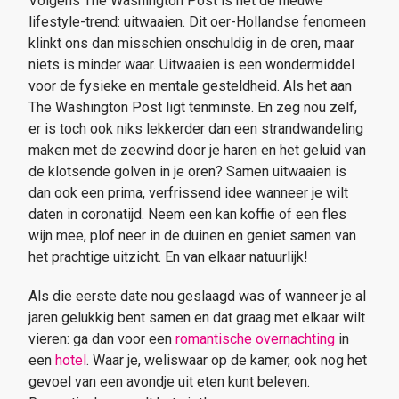
Volgens The Washington Post is het dé nieuwe
lifestyle-trend: uitwaaien. Dit oer-Hollandse fenomeen
klinkt ons dan misschien onschuldig in de oren, maar
niets is minder waar. Uitwaaien is een wondermiddel
voor de fysieke en mentale gesteldheid. Als het aan
The Washington Post ligt tenminste. En zeg nou zelf,
er is toch ook niks lekkerder dan een strandwandeling
maken met de zeewind door je haren en het geluid van
de klotsende golven in je oren? Samen uitwaaien is
dan ook een prima, verfrissend idee wanneer je wilt
daten in coronatijd. Neem een kan koffie of een fles
wijn mee, plof neer in de duinen en geniet samen van
het prachtige uitzicht. En van elkaar natuurlijk!
Als die eerste date nou geslaagd was of wanneer je al
jaren gelukkig bent samen en dat graag met elkaar wilt
vieren: ga dan voor een
romantische overnachting
in
een
hotel
. Waar je, weliswaar op de kamer, ook nog het
gevoel van een avondje uit eten kunt beleven.