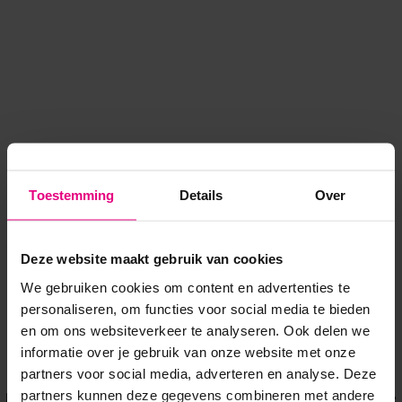
Toestemming
Details
Over
Deze website maakt gebruik van cookies
We gebruiken cookies om content en advertenties te
personaliseren, om functies voor social media te bieden
en om ons websiteverkeer te analyseren. Ook delen we
informatie over je gebruik van onze website met onze
Application error: a client-side exception has occurred
while
partners voor social media, adverteren en analyse. Deze
partners kunnen deze gegevens combineren met andere
loading
www.voordeeluitjes.nl
(see the browser console for more