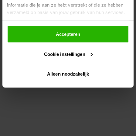
informatie die je aan ze hebt verstrekt of die ze hebben
information)
.
verzameld op basis van jouw gebruik van hun services.
Als je op "Accepteer" klikt, dan geef je Voordeeluitjes.nl
toestemming om cookies voor social media en
Accepteren
gepersonaliseerde advertenties te plaatsen.
Cookie instellingen
Lees hier meer over in ons
privacybeleid
en
cookiebeleid
.
Alleen noodzakelijk
Via "Cookie instellingen" kun je ook zelf instellen welke
cookies worden geplaatst. Je kunt je keuze altijd wijzigen
of intrekken op ons
cookiebeleid
.