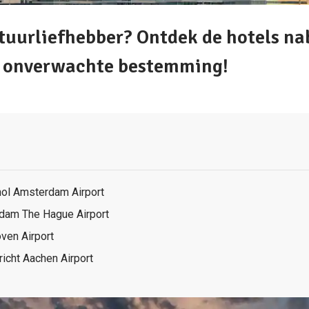
tuurliefhebber? Ontdek de hotels nab
n onverwachte bestemming!
e
hol Amsterdam Airport
rdam The Hague Airport
oven Airport
richt Aachen Airport