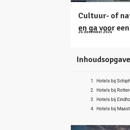
Cultuur- of na
en ga voor ee
24 december 2024
Inhoudsopgav
Hotels bij Schip
Hotels bij Rotte
Hotels bij Eindh
Hotels bij Maast