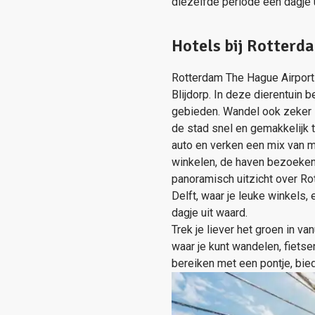
diezelfde periode een dagje 
Hotels bij Rotterd
Rotterdam The Hague Airport e
Blijdorp. In deze dierentuin 
gebieden. Wandel ook zeker 
de stad snel en gemakkelijk t
auto en verken een mix van m
winkelen, de haven bezoeken
panoramisch uitzicht over R
Delft, waar je leuke winkels
dagje uit waard.
Trek je liever het groen in v
waar je kunt wandelen, fiets
bereiken met een pontje, bie