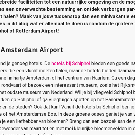
ebreide faciliteiten tot een natuurrijke omgeving en de mo
 Kies een onverwachte bestemming en ontdek verborgen par
t halen? Maak van jouw tussenstop dan een minivakantie en 
es in dit blog wat er allemaal te doen is rondom de grotere
iphol of Rotterdam Airport!
l Amsterdam Airport
ind je genoeg hotels. De
hotels bij Schiphol
bieden een goede na
ngers die een vlucht moeten halen, maar de hotels bieden daarnaa
snel in hartje Amsterdam of het centrum van Haarlem. Ga een da
e rondvaart of bezoek een interessant museum, zoals het Rijks
et oudste museum van Nederland. Wil je bij vliegveld Schiphol 
ken op Schiphol of ga vliegtuigen spotten op het Panoramaterr
 en de steden? Ook dat kan! Vanuit de hotels bij Schiphol ben je 
 of het Amsterdamse Bos. In deze groene oases geniet je van w
Ben je een liefhebber van bloemen? Breng dan een bezoek aan d
bewonder van maart tot en met mei kleurrijke bloemenvelden in d