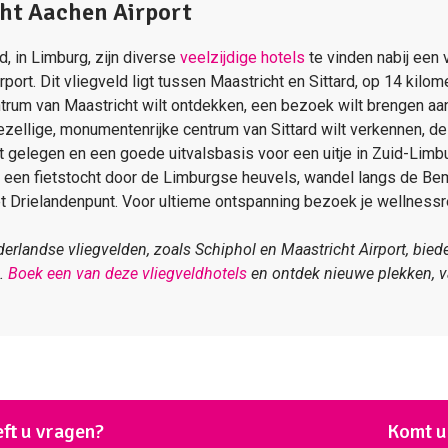
cht Aachen Airport
d, in Limburg, zijn diverse
veelzijdige hotels
te vinden nabij een 
ort. Dit vliegveld ligt tussen Maastricht en Sittard, op 14 kilom
entrum van Maastricht wilt ontdekken, een bezoek wilt brengen a
zellige, monumentenrijke centrum van Sittard wilt verkennen, de 
ct gelegen en een goede uitvalsbasis voor een uitje in Zuid-Limb
n een fietstocht door de Limburgse heuvels, wandel langs de B
et Drielandenpunt. Voor ultieme ontspanning bezoek je wellness
erlandse vliegvelden, zoals Schiphol en Maastricht Airport, bied
s.
Boek een van deze vliegveldhotels
en ontdek nieuwe plekken, va
ft u vragen?
Komt u 