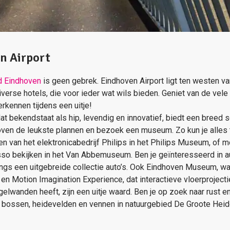
en Airport
ld Eindhoven
is geen gebrek. Eindhoven Airport ligt ten westen 
verse hotels, die voor ieder wat wils bieden. Geniet van de vele h
rkennen tijdens een uitje!
at bekendstaat als hip, levendig en innovatief, biedt een breed 
dhoven de leukste plannen en bezoek een museum. Zo kun je alles
ngen van het elektronicabedrijf Philips in het Philips Museum, o
so bekijken in het Van Abbemuseum. Ben je geïnteresseerd in a
s een uitgebreide collectie auto’s. Ook Eindhoven Museum, waa
n Motion Imagination Experience, dat interactieve vloerprojectie
egelwanden heeft, zijn een uitje waard. Ben je op zoek naar rust 
s bossen, heidevelden en vennen in natuurgebied De Groote Heid