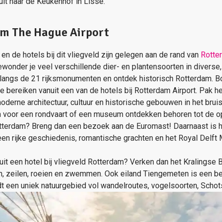
uit naar de Keukenhof in Lisse.
am The Hague Airport
n de hotels bij dit vliegveld zijn gelegen aan de rand van
Rotte
bewonder je veel verschillende dier- en plantensoorten in diverse
langs de 21 rijksmonumenten en ontdek historisch Rotterdam. B
e bereiken vanuit een van de hotels bij Rotterdam Airport. Pak h
oderne architectuur, cultuur en historische gebouwen in het bru
 voor een rondvaart of een museum ontdekken behoren tot de opt
otterdam? Breng dan een bezoek aan de Euromast! Daarnaast is h
, een rijke geschiedenis, romantische grachten en het Royal Del
anuit een hotel bij vliegveld Rotterdam? Verken dan het Kralingse
en, zeilen, roeien en zwemmen. Ook eiland Tiengemeten is een be
dt een uniek natuurgebied vol wandelroutes, vogelsoorten, Schots