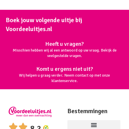
Boek jouw volgende uitje bij
Voordeeluitjes.nl
Heeft u vragen?
Misschien hebben wij al een antwoord op uw vraag. Bekijk de
veelgestelde vragen.
Komt u ergens niet uit?
Wij helpen u graag verder. Neem contact op met onze
klantenservice.
Bestemmingen
8,2