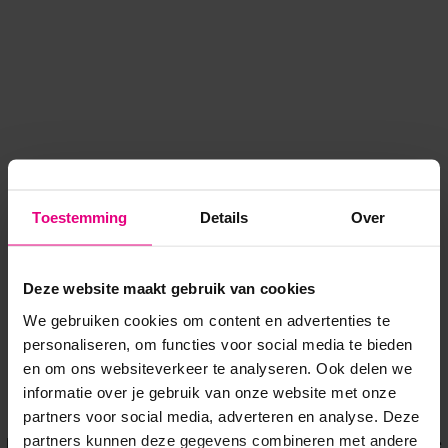
Toestemming
Details
Over
Deze website maakt gebruik van cookies
We gebruiken cookies om content en advertenties te
personaliseren, om functies voor social media te bieden
en om ons websiteverkeer te analyseren. Ook delen we
informatie over je gebruik van onze website met onze
Application error: a client-side exception has occurred
while
partners voor social media, adverteren en analyse. Deze
partners kunnen deze gegevens combineren met andere
loading
www.voordeeluitjes.nl
(see the browser console for more