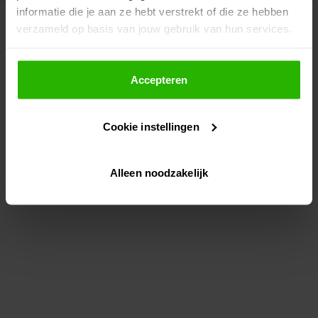
informatie die je aan ze hebt verstrekt of die ze hebben
information)
.
verzameld op basis van jouw gebruik van hun services.
Als je op "Accepteer" klikt, dan geef je Voordeeluitjes.nl
toestemming om cookies voor social media en
Accepteren
gepersonaliseerde advertenties te plaatsen.
Cookie instellingen
Lees hier meer over in ons
privacybeleid
en
cookiebeleid
.
Alleen noodzakelijk
Via "Cookie instellingen" kun je ook zelf instellen welke
cookies worden geplaatst. Je kunt je keuze altijd wijzigen
of intrekken op ons
cookiebeleid
.