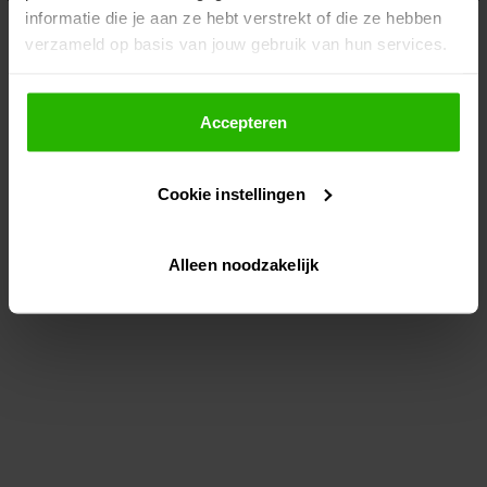
informatie die je aan ze hebt verstrekt of die ze hebben
information)
.
verzameld op basis van jouw gebruik van hun services.
Als je op "Accepteer" klikt, dan geef je Voordeeluitjes.nl
toestemming om cookies voor social media en
Accepteren
gepersonaliseerde advertenties te plaatsen.
Cookie instellingen
Lees hier meer over in ons
privacybeleid
en
cookiebeleid
.
Alleen noodzakelijk
Via "Cookie instellingen" kun je ook zelf instellen welke
cookies worden geplaatst. Je kunt je keuze altijd wijzigen
of intrekken op ons
cookiebeleid
.