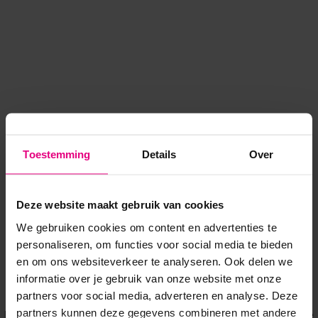
Toestemming
Details
Over
Deze website maakt gebruik van cookies
We gebruiken cookies om content en advertenties te
personaliseren, om functies voor social media te bieden
en om ons websiteverkeer te analyseren. Ook delen we
informatie over je gebruik van onze website met onze
Application error: a client-side exception has occurred
while
partners voor social media, adverteren en analyse. Deze
partners kunnen deze gegevens combineren met andere
loading
www.voordeeluitjes.nl
(see the browser console for more