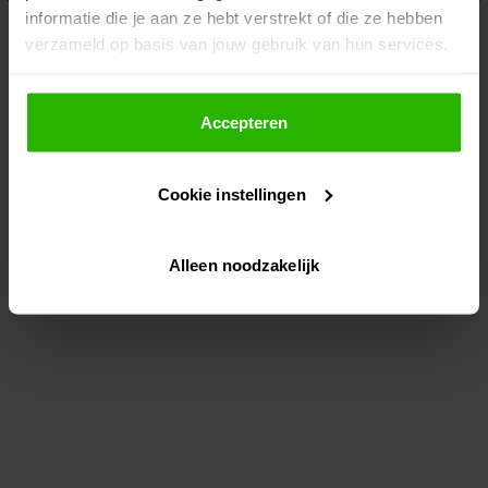
informatie die je aan ze hebt verstrekt of die ze hebben
information)
.
verzameld op basis van jouw gebruik van hun services.
Als je op "Accepteer" klikt, dan geef je Voordeeluitjes.nl
toestemming om cookies voor social media en
Accepteren
gepersonaliseerde advertenties te plaatsen.
Cookie instellingen
Lees hier meer over in ons
privacybeleid
en
cookiebeleid
.
Alleen noodzakelijk
Via "Cookie instellingen" kun je ook zelf instellen welke
cookies worden geplaatst. Je kunt je keuze altijd wijzigen
of intrekken op ons
cookiebeleid
.