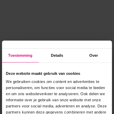
Toestemming
Details
Over
Deze website maakt gebruik van cookies
We gebruiken cookies om content en advertenties te
personaliseren, om functies voor social media te bieden
en om ons websiteverkeer te analyseren. Ook delen we
informatie over je gebruik van onze website met onze
Application error: a client-side exception has occurred
while
partners voor social media, adverteren en analyse. Deze
partners kunnen deze gegevens combineren met andere
loading
www.voordeeluitjes.nl
(see the browser console for more