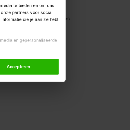
 media te bieden en om ons
 onze partners voor social
owser console for more information)
.
nformatie die je aan ze hebt
l media en gepersonaliseerde
Accepteren
euze altijd wijzigen of