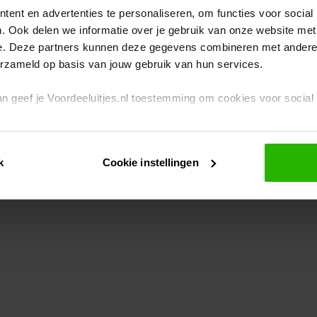
ent en advertenties te personaliseren, om functies voor social
. Ook delen we informatie over je gebruik van onze website met
eption has occurred
while loading
www.voordeeluitjes.nl
(see the br
e. Deze partners kunnen deze gegevens combineren met andere i
erzameld op basis van jouw gebruik van hun services.
 dan geef je Voordeeluitjes.nl toestemming om cookies voor socia
rivacybeleid
en
cookiebeleid
.
k
Cookie instellingen
je ook zelf instellen welke cookies worden geplaatst. Je kunt je k
id
.