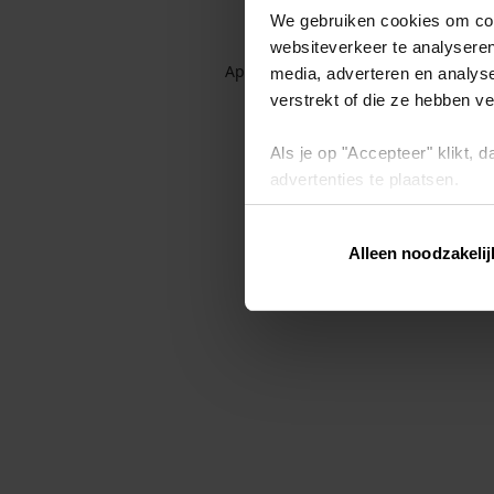
We gebruiken cookies om cont
websiteverkeer te analyseren
Application error: a client-side exc
media, adverteren en analys
verstrekt of die ze hebben v
Als je op "Accepteer" klikt,
advertenties te plaatsen.
Lees hier meer over in ons
p
Alleen noodzakelij
Via "Cookie instellingen" kun 
intrekken op ons
cookiebele