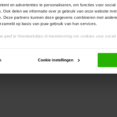
ent en advertenties te personaliseren, om functies voor social
. Ook delen we informatie over je gebruik van onze website met
eption has occurred
while loading
www.voordeeluitjes.nl
(see the br
e. Deze partners kunnen deze gegevens combineren met andere i
erzameld op basis van jouw gebruik van hun services.
 dan geef je Voordeeluitjes.nl toestemming om cookies voor socia
rivacybeleid
en
cookiebeleid
.
k
Cookie instellingen
je ook zelf instellen welke cookies worden geplaatst. Je kunt je k
id
.