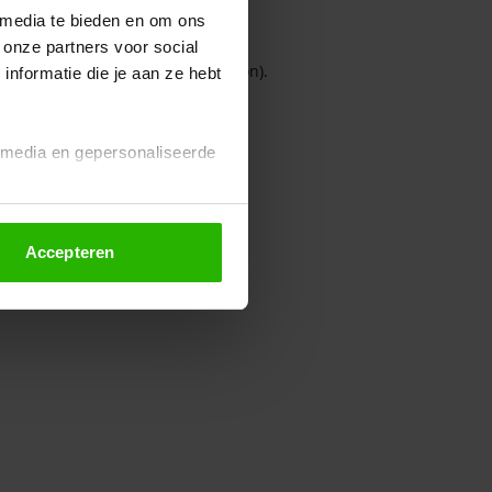
 media te bieden en om ons
 onze partners voor social
owser console for more information)
.
nformatie die je aan ze hebt
l media en gepersonaliseerde
Accepteren
euze altijd wijzigen of