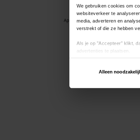
We gebruiken cookies om cont
websiteverkeer te analyseren
Application error: a client-side exc
media, adverteren en analys
verstrekt of die ze hebben v
Als je op "Accepteer" klikt,
advertenties te plaatsen.
Lees hier meer over in ons
p
Alleen noodzakelij
Via "Cookie instellingen" kun 
intrekken op ons
cookiebele