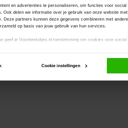
ent en advertenties te personaliseren, om functies voor social
. Ook delen we informatie over je gebruik van onze website met
eption has occurred
while loading
www.voordeeluitjes.nl
(see the br
e. Deze partners kunnen deze gegevens combineren met andere i
erzameld op basis van jouw gebruik van hun services.
 dan geef je Voordeeluitjes.nl toestemming om cookies voor socia
rivacybeleid
en
cookiebeleid
.
k
Cookie instellingen
je ook zelf instellen welke cookies worden geplaatst. Je kunt je k
id
.