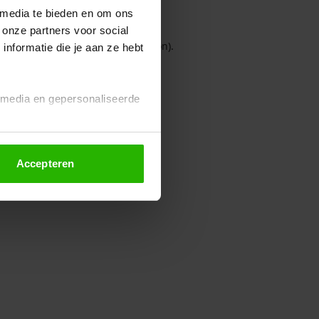
 media te bieden en om ons
 onze partners voor social
owser console for more information)
.
nformatie die je aan ze hebt
l media en gepersonaliseerde
Accepteren
euze altijd wijzigen of