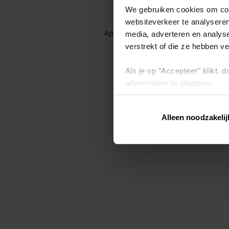
We gebruiken cookies om cont
websiteverkeer te analyseren
Application error: a client-side exc
media, adverteren en analys
verstrekt of die ze hebben v
Als je op "Accepteer" klikt,
advertenties te plaatsen.
Lees hier meer over in ons
p
Alleen noodzakelij
Via "Cookie instellingen" kun 
intrekken op ons
cookiebele