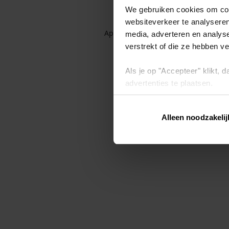
We gebruiken cookies om cont
websiteverkeer te analyseren
Application error: a client-side exc
media, adverteren en analys
verstrekt of die ze hebben v
Als je op "Accepteer" klikt,
advertenties te plaatsen.
Lees hier meer over in ons
p
Alleen noodzakelij
Via "Cookie instellingen" kun 
intrekken op ons
cookiebele