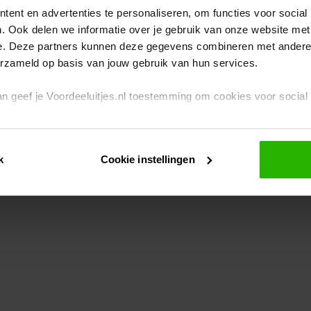
ent en advertenties te personaliseren, om functies voor social
. Ook delen we informatie over je gebruik van onze website met
eption has occurred
while loading
www.voordeeluitjes.nl
(see the br
e. Deze partners kunnen deze gegevens combineren met andere i
erzameld op basis van jouw gebruik van hun services.
 dan geef je Voordeeluitjes.nl toestemming om cookies voor socia
rivacybeleid
en
cookiebeleid
.
k
Cookie instellingen
je ook zelf instellen welke cookies worden geplaatst. Je kunt je k
id
.