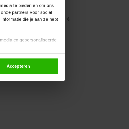
 media te bieden en om ons
 onze partners voor social
owser console for more information)
.
nformatie die je aan ze hebt
l media en gepersonaliseerde
Accepteren
euze altijd wijzigen of