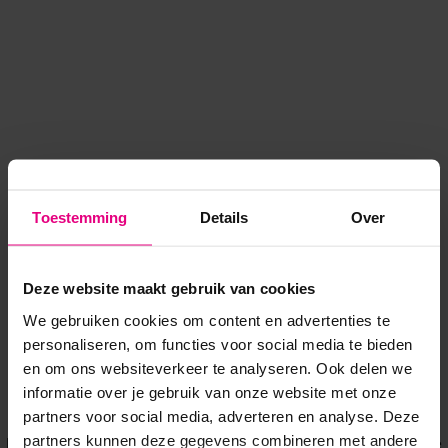
Toestemming
Details
Over
Deze website maakt gebruik van cookies
We gebruiken cookies om content en advertenties te
personaliseren, om functies voor social media te bieden
en om ons websiteverkeer te analyseren. Ook delen we
informatie over je gebruik van onze website met onze
Application error: a client-side exception has occurred
while
partners voor social media, adverteren en analyse. Deze
partners kunnen deze gegevens combineren met andere
loading
www.voordeeluitjes.nl
(see the browser console for more