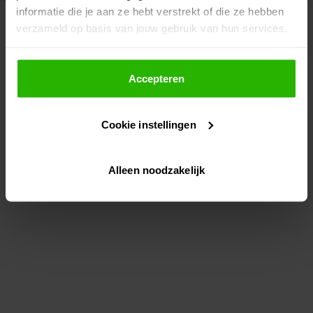
informatie die je aan ze hebt verstrekt of die ze hebben
information)
.
verzameld op basis van jouw gebruik van hun services.
Als je op "Accepteer" klikt, dan geef je Voordeeluitjes.nl
toestemming om cookies voor social media en
Accepteren
gepersonaliseerde advertenties te plaatsen.
Cookie instellingen
Lees hier meer over in ons
privacybeleid
en
cookiebeleid
.
Alleen noodzakelijk
Via "Cookie instellingen" kun je ook zelf instellen welke
cookies worden geplaatst. Je kunt je keuze altijd wijzigen
of intrekken op ons
cookiebeleid
.