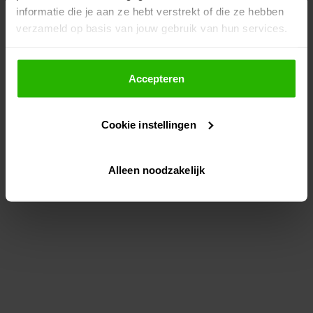
informatie die je aan ze hebt verstrekt of die ze hebben
information)
.
verzameld op basis van jouw gebruik van hun services.
Als je op "Accepteer" klikt, dan geef je Voordeeluitjes.nl
toestemming om cookies voor social media en
Accepteren
gepersonaliseerde advertenties te plaatsen.
Cookie instellingen
Lees hier meer over in ons
privacybeleid
en
cookiebeleid
.
Alleen noodzakelijk
Via "Cookie instellingen" kun je ook zelf instellen welke
cookies worden geplaatst. Je kunt je keuze altijd wijzigen
of intrekken op ons
cookiebeleid
.