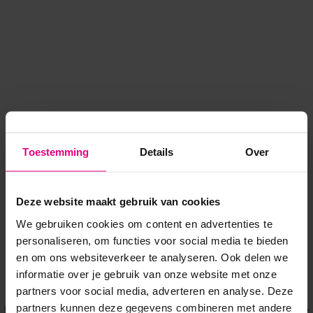
Toestemming
Details
Over
Deze website maakt gebruik van cookies
We gebruiken cookies om content en advertenties te
personaliseren, om functies voor social media te bieden
en om ons websiteverkeer te analyseren. Ook delen we
informatie over je gebruik van onze website met onze
Application error: a client-side exception has occurred
while
partners voor social media, adverteren en analyse. Deze
partners kunnen deze gegevens combineren met andere
loading
www.voordeeluitjes.nl
(see the browser console for more