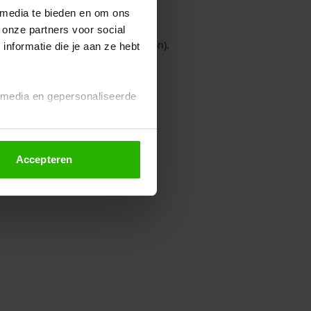
 media te bieden en om ons
 onze partners voor social
owser console for more information)
.
nformatie die je aan ze hebt
l media en gepersonaliseerde
Accepteren
euze altijd wijzigen of