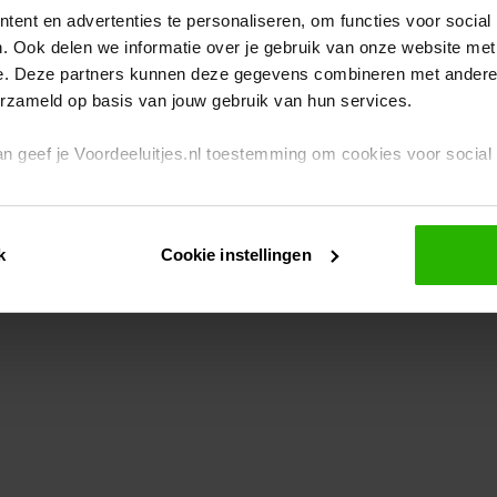
ent en advertenties te personaliseren, om functies voor social
. Ook delen we informatie over je gebruik van onze website met
eption has occurred
while loading
www.voordeeluitjes.nl
(see the br
e. Deze partners kunnen deze gegevens combineren met andere i
erzameld op basis van jouw gebruik van hun services.
 dan geef je Voordeeluitjes.nl toestemming om cookies voor socia
rivacybeleid
en
cookiebeleid
.
k
Cookie instellingen
je ook zelf instellen welke cookies worden geplaatst. Je kunt je k
id
.