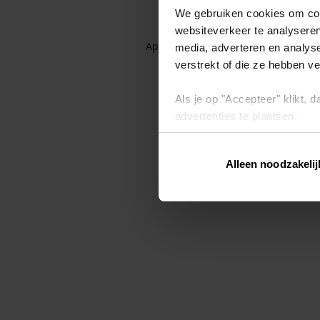
We gebruiken cookies om cont
websiteverkeer te analyseren
Application error: a client-side exc
media, adverteren en analys
verstrekt of die ze hebben v
Als je op "Accepteer" klikt,
advertenties te plaatsen.
Lees hier meer over in ons
p
Alleen noodzakelij
Via "Cookie instellingen" kun 
intrekken op ons
cookiebele