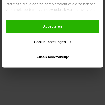
informatie die je aan ze hebt verstrekt of die ze hebben
information)
.
verzameld op basis van jouw gebruik van hun services.
Als je op "Accepteer" klikt, dan geef je Voordeeluitjes.nl
toestemming om cookies voor social media en
Accepteren
gepersonaliseerde advertenties te plaatsen.
Cookie instellingen
Lees hier meer over in ons
privacybeleid
en
cookiebeleid
.
Alleen noodzakelijk
Via "Cookie instellingen" kun je ook zelf instellen welke
cookies worden geplaatst. Je kunt je keuze altijd wijzigen
of intrekken op ons
cookiebeleid
.