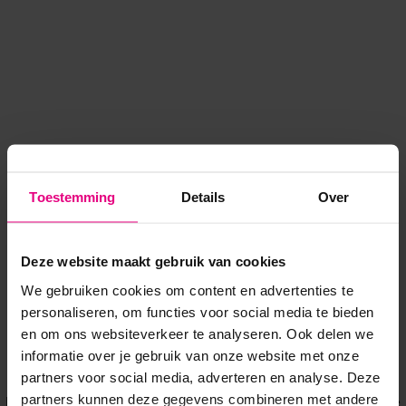
Toestemming
Details
Over
Deze website maakt gebruik van cookies
We gebruiken cookies om content en advertenties te
personaliseren, om functies voor social media te bieden
en om ons websiteverkeer te analyseren. Ook delen we
informatie over je gebruik van onze website met onze
Application error: a client-side exception has occurred
while
partners voor social media, adverteren en analyse. Deze
partners kunnen deze gegevens combineren met andere
loading
www.voordeeluitjes.nl
(see the browser console for more