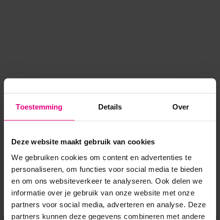
Toestemming
Details
Over
Deze website maakt gebruik van cookies
We gebruiken cookies om content en advertenties te
personaliseren, om functies voor social media te bieden
en om ons websiteverkeer te analyseren. Ook delen we
informatie over je gebruik van onze website met onze
Application error: a client-side exception has occurred
while
partners voor social media, adverteren en analyse. Deze
partners kunnen deze gegevens combineren met andere
loading
www.voordeeluitjes.nl
(see the browser console for more