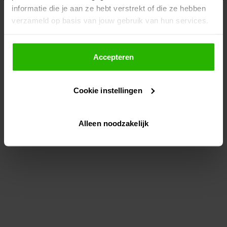
informatie die je aan ze hebt verstrekt of die ze hebben
information)
.
verzameld op basis van jouw gebruik van hun services.
Als je op "Accepteer" klikt, dan geef je Voordeeluitjes.nl
toestemming om cookies voor social media en
Accepteren
gepersonaliseerde advertenties te plaatsen.
Cookie instellingen
Lees hier meer over in ons
privacybeleid
en
cookiebeleid
.
Alleen noodzakelijk
Via "Cookie instellingen" kun je ook zelf instellen welke
cookies worden geplaatst. Je kunt je keuze altijd wijzigen
of intrekken op ons
cookiebeleid
.