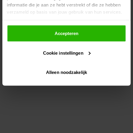
informatie die je aan ze hebt verstrekt of die ze hebben
information)
.
verzameld op basis van jouw gebruik van hun services.
Als je op "Accepteer" klikt, dan geef je Voordeeluitjes.nl
toestemming om cookies voor social media en
Accepteren
gepersonaliseerde advertenties te plaatsen.
Cookie instellingen
Lees hier meer over in ons
privacybeleid
en
cookiebeleid
.
Alleen noodzakelijk
Via "Cookie instellingen" kun je ook zelf instellen welke
cookies worden geplaatst. Je kunt je keuze altijd wijzigen
of intrekken op ons
cookiebeleid
.