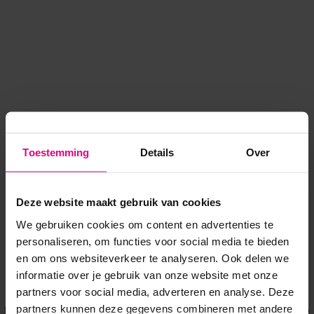
Toestemming
Details
Over
Deze website maakt gebruik van cookies
We gebruiken cookies om content en advertenties te
personaliseren, om functies voor social media te bieden
en om ons websiteverkeer te analyseren. Ook delen we
informatie over je gebruik van onze website met onze
Application error: a client-side exception has occurred
while
partners voor social media, adverteren en analyse. Deze
partners kunnen deze gegevens combineren met andere
loading
www.voordeeluitjes.nl
(see the browser console for more