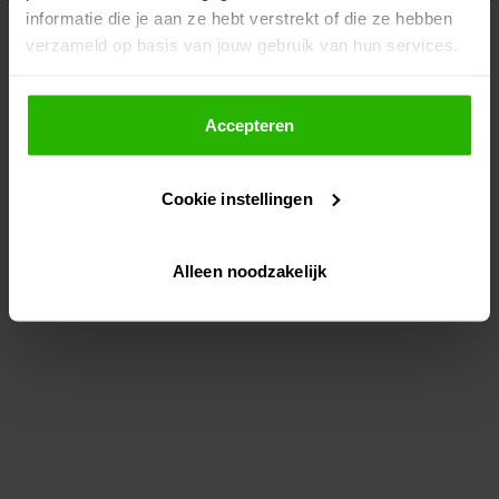
informatie die je aan ze hebt verstrekt of die ze hebben
information)
.
verzameld op basis van jouw gebruik van hun services.
Als je op "Accepteer" klikt, dan geef je Voordeeluitjes.nl
toestemming om cookies voor social media en
Accepteren
gepersonaliseerde advertenties te plaatsen.
Cookie instellingen
Lees hier meer over in ons
privacybeleid
en
cookiebeleid
.
Alleen noodzakelijk
Via "Cookie instellingen" kun je ook zelf instellen welke
cookies worden geplaatst. Je kunt je keuze altijd wijzigen
of intrekken op ons
cookiebeleid
.