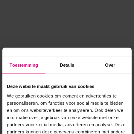
Toestemming
Details
Over
Deze website maakt gebruik van cookies
We gebruiken cookies om content en advertenties te
personaliseren, om functies voor social media te bieden
en om ons websiteverkeer te analyseren. Ook delen we
informatie over je gebruik van onze website met onze
Application error: a client-side exception has occurred
while
partners voor social media, adverteren en analyse. Deze
partners kunnen deze gegevens combineren met andere
loading
www.voordeeluitjes.nl
(see the browser console for more