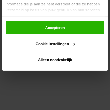
informatie die je aan ze hebt verstrekt of die ze hebben
information)
.
verzameld op basis van jouw gebruik van hun services.
Als je op "Accepteer" klikt, dan geef je Voordeeluitjes.nl
toestemming om cookies voor social media en
Accepteren
gepersonaliseerde advertenties te plaatsen.
Cookie instellingen
Lees hier meer over in ons
privacybeleid
en
cookiebeleid
.
Alleen noodzakelijk
Via "Cookie instellingen" kun je ook zelf instellen welke
cookies worden geplaatst. Je kunt je keuze altijd wijzigen
of intrekken op ons
cookiebeleid
.