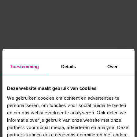
Toestemming
Details
Over
Deze website maakt gebruik van cookies
We gebruiken cookies om content en advertenties te
personaliseren, om functies voor social media te bieden
en om ons websiteverkeer te analyseren. Ook delen we
informatie over je gebruik van onze website met onze
Application error: a client-side exception has occurred
while
partners voor social media, adverteren en analyse. Deze
partners kunnen deze gegevens combineren met andere
loading
www.voordeeluitjes.nl
(see the browser console for more