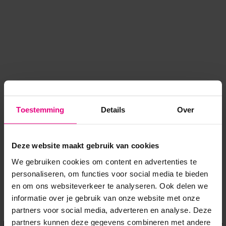
Toestemming
Details
Over
Deze website maakt gebruik van cookies
We gebruiken cookies om content en advertenties te
personaliseren, om functies voor social media te bieden
en om ons websiteverkeer te analyseren. Ook delen we
informatie over je gebruik van onze website met onze
Application error: a client-side exception has occurred
while
partners voor social media, adverteren en analyse. Deze
partners kunnen deze gegevens combineren met andere
loading
www.voordeeluitjes.nl
(see the browser console for more