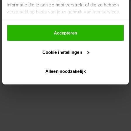
informatie die je aan ze hebt verstrekt of die ze hebben
information)
.
verzameld op basis van jouw gebruik van hun services.
Als je op "Accepteer" klikt, dan geef je Voordeeluitjes.nl
toestemming om cookies voor social media en
Accepteren
gepersonaliseerde advertenties te plaatsen.
Cookie instellingen
Lees hier meer over in ons
privacybeleid
en
cookiebeleid
.
Alleen noodzakelijk
Via "Cookie instellingen" kun je ook zelf instellen welke
cookies worden geplaatst. Je kunt je keuze altijd wijzigen
of intrekken op ons
cookiebeleid
.