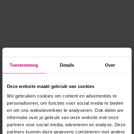
Toestemming
Details
Over
Deze website maakt gebruik van cookies
We gebruiken cookies om content en advertenties te
personaliseren, om functies voor social media te bieden
en om ons websiteverkeer te analyseren. Ook delen we
informatie over je gebruik van onze website met onze
Application error: a client-side exception has occurred
while
partners voor social media, adverteren en analyse. Deze
partners kunnen deze gegevens combineren met andere
loading
www.voordeeluitjes.nl
(see the browser console for more