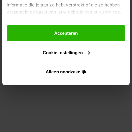
informatie die je aan ze hebt verstrekt of die ze hebben
information)
.
verzameld op basis van jouw gebruik van hun services.
Als je op "Accepteer" klikt, dan geef je Voordeeluitjes.nl
toestemming om cookies voor social media en
Accepteren
gepersonaliseerde advertenties te plaatsen.
Cookie instellingen
Lees hier meer over in ons
privacybeleid
en
cookiebeleid
.
Alleen noodzakelijk
Via "Cookie instellingen" kun je ook zelf instellen welke
cookies worden geplaatst. Je kunt je keuze altijd wijzigen
of intrekken op ons
cookiebeleid
.