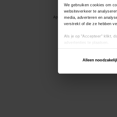
We gebruiken cookies om cont
websiteverkeer te analyseren
Application error: a client-side exc
media, adverteren en analys
verstrekt of die ze hebben v
Als je op "Accepteer" klikt,
advertenties te plaatsen.
Lees hier meer over in ons
p
Alleen noodzakelij
Via "Cookie instellingen" kun 
intrekken op ons
cookiebele