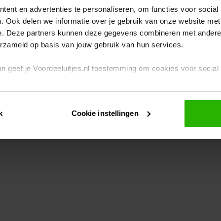
ent en advertenties te personaliseren, om functies voor social
. Ook delen we informatie over je gebruik van onze website met
eption has occurred
while loading
www.voordeeluitjes.nl
(see the br
e. Deze partners kunnen deze gegevens combineren met andere i
erzameld op basis van jouw gebruik van hun services.
 dan geef je Voordeeluitjes.nl toestemming om cookies voor socia
rivacybeleid
en
cookiebeleid
.
k
Cookie instellingen
je ook zelf instellen welke cookies worden geplaatst. Je kunt je k
id
.