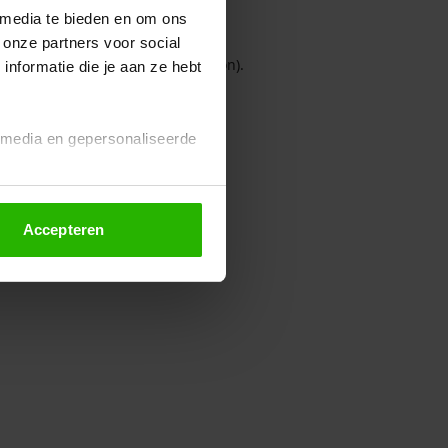
 media te bieden en om ons
 onze partners voor social
owser console for more information)
.
nformatie die je aan ze hebt
l media en gepersonaliseerde
Accepteren
euze altijd wijzigen of