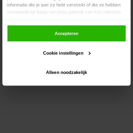
informatie die je aan ze hebt verstrekt of die ze hebben
information)
.
verzameld op basis van jouw gebruik van hun services.
Als je op "Accepteer" klikt, dan geef je Voordeeluitjes.nl
toestemming om cookies voor social media en
Accepteren
gepersonaliseerde advertenties te plaatsen.
Cookie instellingen
Lees hier meer over in ons
privacybeleid
en
cookiebeleid
.
Alleen noodzakelijk
Via "Cookie instellingen" kun je ook zelf instellen welke
cookies worden geplaatst. Je kunt je keuze altijd wijzigen
of intrekken op ons
cookiebeleid
.