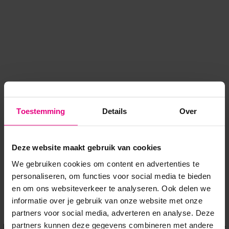
Toestemming
Details
Over
Deze website maakt gebruik van cookies
We gebruiken cookies om content en advertenties te
personaliseren, om functies voor social media te bieden
en om ons websiteverkeer te analyseren. Ook delen we
informatie over je gebruik van onze website met onze
Application error: a client-side exception has occurred
while
partners voor social media, adverteren en analyse. Deze
partners kunnen deze gegevens combineren met andere
loading
www.voordeeluitjes.nl
(see the browser console for more