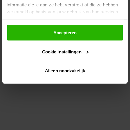
informatie die je aan ze hebt verstrekt of die ze hebben
information)
.
verzameld op basis van jouw gebruik van hun services.
Als je op "Accepteer" klikt, dan geef je Voordeeluitjes.nl
toestemming om cookies voor social media en
Accepteren
gepersonaliseerde advertenties te plaatsen.
Cookie instellingen
Lees hier meer over in ons
privacybeleid
en
cookiebeleid
.
Alleen noodzakelijk
Via "Cookie instellingen" kun je ook zelf instellen welke
cookies worden geplaatst. Je kunt je keuze altijd wijzigen
of intrekken op ons
cookiebeleid
.