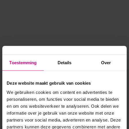
Toestemming
Details
Over
Deze website maakt gebruik van cookies
We gebruiken cookies om content en advertenties te
personaliseren, om functies voor social media te bieden
en om ons websiteverkeer te analyseren. Ook delen we
informatie over je gebruik van onze website met onze
Application error: a client-side exception has occurred
while
partners voor social media, adverteren en analyse. Deze
partners kunnen deze gegevens combineren met andere
loading
www.voordeeluitjes.nl
(see the browser console for more