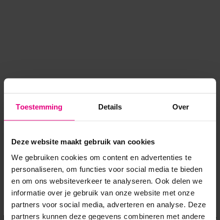
Toestemming
Details
Over
Deze website maakt gebruik van cookies
We gebruiken cookies om content en advertenties te
personaliseren, om functies voor social media te bieden
en om ons websiteverkeer te analyseren. Ook delen we
informatie over je gebruik van onze website met onze
Application error: a client-side exception has occurred
while
partners voor social media, adverteren en analyse. Deze
partners kunnen deze gegevens combineren met andere
loading
www.voordeeluitjes.nl
(see the browser console for more