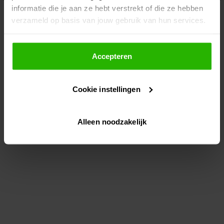
informatie die je aan ze hebt verstrekt of die ze hebben
information)
.
verzameld op basis van jouw gebruik van hun services.
Als je op "Accepteer" klikt, dan geef je Voordeeluitjes.nl
toestemming om cookies voor social media en
Accepteren
gepersonaliseerde advertenties te plaatsen.
Cookie instellingen
Lees hier meer over in ons
privacybeleid
en
cookiebeleid
.
Alleen noodzakelijk
Via "Cookie instellingen" kun je ook zelf instellen welke
cookies worden geplaatst. Je kunt je keuze altijd wijzigen
of intrekken op ons
cookiebeleid
.