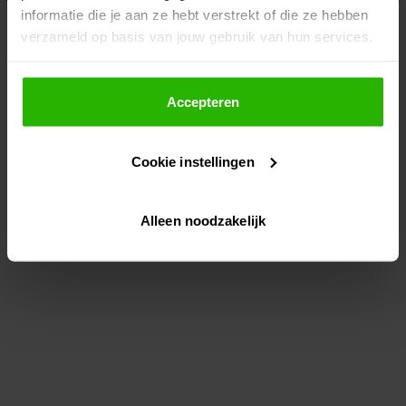
informatie die je aan ze hebt verstrekt of die ze hebben
information)
.
verzameld op basis van jouw gebruik van hun services.
Als je op "Accepteer" klikt, dan geef je Voordeeluitjes.nl
toestemming om cookies voor social media en
Accepteren
gepersonaliseerde advertenties te plaatsen.
Cookie instellingen
Lees hier meer over in ons
privacybeleid
en
cookiebeleid
.
Alleen noodzakelijk
Via "Cookie instellingen" kun je ook zelf instellen welke
cookies worden geplaatst. Je kunt je keuze altijd wijzigen
of intrekken op ons
cookiebeleid
.