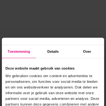
Toestemming
Details
Over
Deze website maakt gebruik van cookies
We gebruiken cookies om content en advertenties te
personaliseren, om functies voor social media te bieden
en om ons websiteverkeer te analyseren. Ook delen we
informatie over je gebruik van onze website met onze
Application error: a client-side exception has occurred
while
partners voor social media, adverteren en analyse. Deze
partners kunnen deze gegevens combineren met andere
loading
www.voordeeluitjes.nl
(see the browser console for more