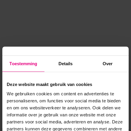
Toestemming
Details
Over
Deze website maakt gebruik van cookies
We gebruiken cookies om content en advertenties te
personaliseren, om functies voor social media te bieden
en om ons websiteverkeer te analyseren. Ook delen we
informatie over je gebruik van onze website met onze
Application error: a client-side exception has occurred
while
partners voor social media, adverteren en analyse. Deze
partners kunnen deze gegevens combineren met andere
loading
www.voordeeluitjes.nl
(see the browser console for more