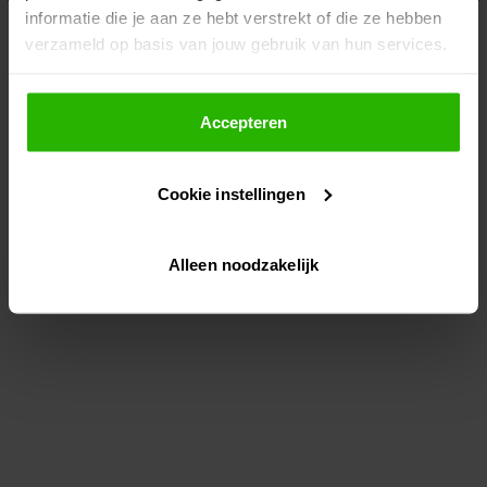
informatie die je aan ze hebt verstrekt of die ze hebben
information)
.
verzameld op basis van jouw gebruik van hun services.
Als je op "Accepteer" klikt, dan geef je Voordeeluitjes.nl
toestemming om cookies voor social media en
Accepteren
gepersonaliseerde advertenties te plaatsen.
Cookie instellingen
Lees hier meer over in ons
privacybeleid
en
cookiebeleid
.
Alleen noodzakelijk
Via "Cookie instellingen" kun je ook zelf instellen welke
cookies worden geplaatst. Je kunt je keuze altijd wijzigen
of intrekken op ons
cookiebeleid
.