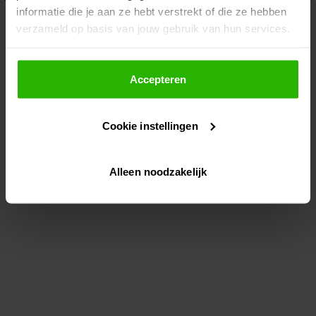
informatie die je aan ze hebt verstrekt of die ze hebben
information)
.
verzameld op basis van jouw gebruik van hun services.
Als je op "Accepteer" klikt, dan geef je Voordeeluitjes.nl
toestemming om cookies voor social media en
Accepteren
gepersonaliseerde advertenties te plaatsen.
Cookie instellingen
Lees hier meer over in ons
privacybeleid
en
cookiebeleid
.
Alleen noodzakelijk
Via "Cookie instellingen" kun je ook zelf instellen welke
cookies worden geplaatst. Je kunt je keuze altijd wijzigen
of intrekken op ons
cookiebeleid
.