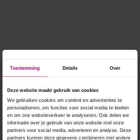
Toestemming
Details
Over
Deze website maakt gebruik van cookies
We gebruiken cookies om content en advertenties te
personaliseren, om functies voor social media te bieden
en om ons websiteverkeer te analyseren. Ook delen we
informatie over je gebruik van onze website met onze
Application error: a client-side exception has occurred
while
partners voor social media, adverteren en analyse. Deze
partners kunnen deze gegevens combineren met andere
loading
www.voordeeluitjes.nl
(see the browser console for more