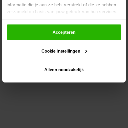
informatie die je aan ze hebt verstrekt of die ze hebben
information)
.
verzameld op basis van jouw gebruik van hun services.
Als je op "Accepteer" klikt, dan geef je Voordeeluitjes.nl
toestemming om cookies voor social media en
Accepteren
gepersonaliseerde advertenties te plaatsen.
Cookie instellingen
Lees hier meer over in ons
privacybeleid
en
cookiebeleid
.
Alleen noodzakelijk
Via "Cookie instellingen" kun je ook zelf instellen welke
cookies worden geplaatst. Je kunt je keuze altijd wijzigen
of intrekken op ons
cookiebeleid
.