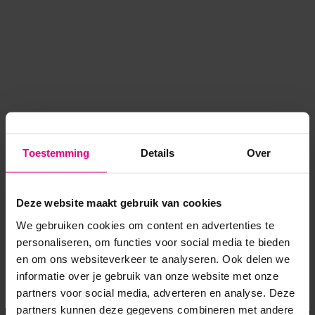
Toestemming
Details
Over
Deze website maakt gebruik van cookies
We gebruiken cookies om content en advertenties te
personaliseren, om functies voor social media te bieden
en om ons websiteverkeer te analyseren. Ook delen we
informatie over je gebruik van onze website met onze
Application error: a client-side exception has occurred
while
partners voor social media, adverteren en analyse. Deze
partners kunnen deze gegevens combineren met andere
loading
www.voordeeluitjes.nl
(see the browser console for more