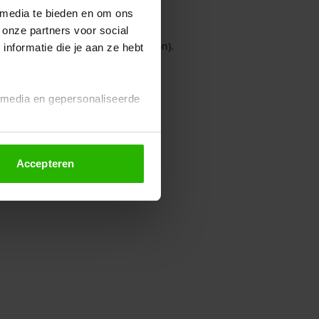
 media te bieden en om ons
 onze partners voor social
owser console for more information)
.
nformatie die je aan ze hebt
l media en gepersonaliseerde
Accepteren
euze altijd wijzigen of