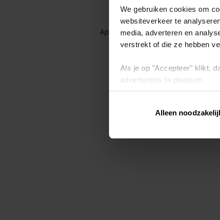
We gebruiken cookies om cont
websiteverkeer te analyseren
Application error: a client-side exc
media, adverteren en analys
verstrekt of die ze hebben v
Als je op "Accepteer" klikt,
advertenties te plaatsen.
Lees hier meer over in ons
p
Alleen noodzakelij
Via "Cookie instellingen" kun 
intrekken op ons
cookiebele