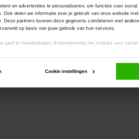
ent en advertenties te personaliseren, om functies voor social
. Ook delen we informatie over je gebruik van onze website met
eption has occurred
while loading
www.voordeeluitjes.nl
(see the br
e. Deze partners kunnen deze gegevens combineren met andere i
erzameld op basis van jouw gebruik van hun services.
 dan geef je Voordeeluitjes.nl toestemming om cookies voor socia
rivacybeleid
en
cookiebeleid
.
k
Cookie instellingen
je ook zelf instellen welke cookies worden geplaatst. Je kunt je k
id
.