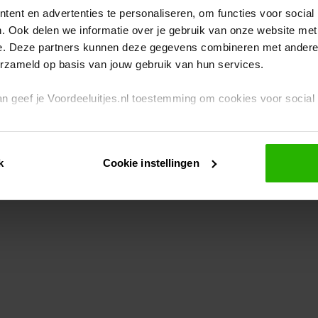
ent en advertenties te personaliseren, om functies voor social
. Ook delen we informatie over je gebruik van onze website met
eption has occurred
while loading
www.voordeeluitjes.nl
(see the br
e. Deze partners kunnen deze gegevens combineren met andere i
erzameld op basis van jouw gebruik van hun services.
 dan geef je Voordeeluitjes.nl toestemming om cookies voor socia
rivacybeleid
en
cookiebeleid
.
k
Cookie instellingen
je ook zelf instellen welke cookies worden geplaatst. Je kunt je k
id
.