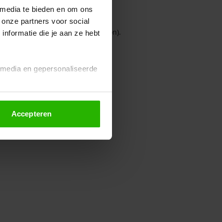
 media te bieden en om ons
 onze partners voor social
owser console for more information)
.
nformatie die je aan ze hebt
l media en gepersonaliseerde
Accepteren
euze altijd wijzigen of