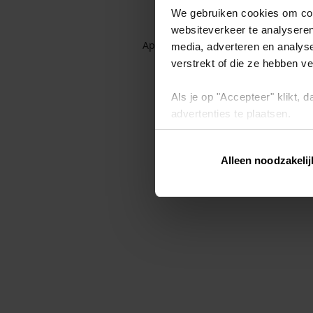
We gebruiken cookies om cont
websiteverkeer te analyseren
Application error: a client-side exc
media, adverteren en analys
verstrekt of die ze hebben v
Als je op "Accepteer" klikt,
advertenties te plaatsen.
Lees hier meer over in ons
p
Alleen noodzakelij
Via "Cookie instellingen" kun 
intrekken op ons
cookiebele