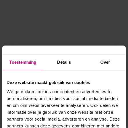
Toestemming
Details
Over
Deze website maakt gebruik van cookies
We gebruiken cookies om content en advertenties te
personaliseren, om functies voor social media te bieden
en om ons websiteverkeer te analyseren. Ook delen we
informatie over je gebruik van onze website met onze
Application error: a client-side exception has occurred
while
partners voor social media, adverteren en analyse. Deze
partners kunnen deze gegevens combineren met andere
loading
www.voordeeluitjes.nl
(see the browser console for more