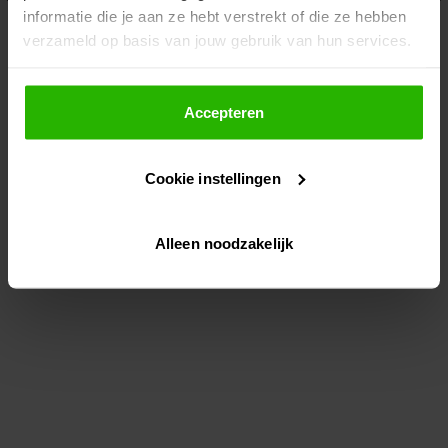
informatie die je aan ze hebt verstrekt of die ze hebben
information)
.
verzameld op basis van jouw gebruik van hun services.
Als je op "Accepteer" klikt, dan geef je Voordeeluitjes.nl
toestemming om cookies voor social media en
Accepteren
gepersonaliseerde advertenties te plaatsen.
Cookie instellingen
Lees hier meer over in ons
privacybeleid
en
cookiebeleid
.
Alleen noodzakelijk
Via "Cookie instellingen" kun je ook zelf instellen welke
cookies worden geplaatst. Je kunt je keuze altijd wijzigen
of intrekken op ons
cookiebeleid
.