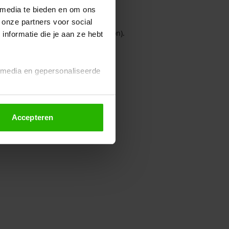
 media te bieden en om ons
 onze partners voor social
owser console for more information)
.
nformatie die je aan ze hebt
l media en gepersonaliseerde
Accepteren
euze altijd wijzigen of