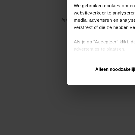
We gebruiken cookies om cont
websiteverkeer te analyseren
Application error: a client-side exc
media, adverteren en analys
verstrekt of die ze hebben v
Als je op "Accepteer" klikt,
advertenties te plaatsen.
Lees hier meer over in ons
p
Alleen noodzakelij
Via "Cookie instellingen" kun 
intrekken op ons
cookiebele