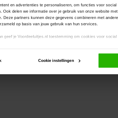
ent en advertenties te personaliseren, om functies voor social
. Ook delen we informatie over je gebruik van onze website met
eption has occurred
while loading
www.voordeeluitjes.nl
(see the br
e. Deze partners kunnen deze gegevens combineren met andere i
erzameld op basis van jouw gebruik van hun services.
 dan geef je Voordeeluitjes.nl toestemming om cookies voor socia
rivacybeleid
en
cookiebeleid
.
k
Cookie instellingen
je ook zelf instellen welke cookies worden geplaatst. Je kunt je k
id
.