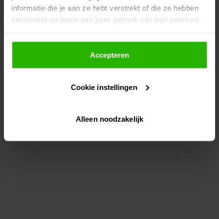
informatie die je aan ze hebt verstrekt of die ze hebben
information)
.
verzameld op basis van jouw gebruik van hun services.
Als je op "Accepteer" klikt, dan geef je Voordeeluitjes.nl
toestemming om cookies voor social media en
Accepteren
gepersonaliseerde advertenties te plaatsen.
Cookie instellingen
Lees hier meer over in ons
privacybeleid
en
cookiebeleid
.
Alleen noodzakelijk
Via "Cookie instellingen" kun je ook zelf instellen welke
cookies worden geplaatst. Je kunt je keuze altijd wijzigen
of intrekken op ons
cookiebeleid
.