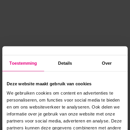
Toestemming
Details
Over
Deze website maakt gebruik van cookies
We gebruiken cookies om content en advertenties te
personaliseren, om functies voor social media te bieden
en om ons websiteverkeer te analyseren. Ook delen we
informatie over je gebruik van onze website met onze
Application error: a client-side exception has occurred
while
partners voor social media, adverteren en analyse. Deze
partners kunnen deze gegevens combineren met andere
loading
www.voordeeluitjes.nl
(see the browser console for more