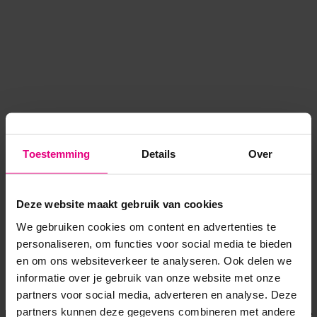
Toestemming
Details
Over
Deze website maakt gebruik van cookies
We gebruiken cookies om content en advertenties te
personaliseren, om functies voor social media te bieden
en om ons websiteverkeer te analyseren. Ook delen we
informatie over je gebruik van onze website met onze
Application error: a client-side exception has occurred
while
partners voor social media, adverteren en analyse. Deze
partners kunnen deze gegevens combineren met andere
loading
www.voordeeluitjes.nl
(see the browser console for more