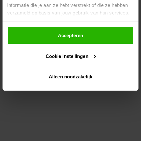
informatie die je aan ze hebt verstrekt of die ze hebben
information)
.
verzameld op basis van jouw gebruik van hun services.
Als je op "Accepteer" klikt, dan geef je Voordeeluitjes.nl
toestemming om cookies voor social media en
Accepteren
gepersonaliseerde advertenties te plaatsen.
Cookie instellingen
Lees hier meer over in ons
privacybeleid
en
cookiebeleid
.
Alleen noodzakelijk
Via "Cookie instellingen" kun je ook zelf instellen welke
cookies worden geplaatst. Je kunt je keuze altijd wijzigen
of intrekken op ons
cookiebeleid
.