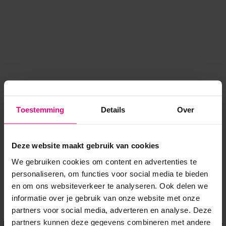
Toestemming
Details
Over
Deze website maakt gebruik van cookies
We gebruiken cookies om content en advertenties te
personaliseren, om functies voor social media te bieden
en om ons websiteverkeer te analyseren. Ook delen we
informatie over je gebruik van onze website met onze
Application error: a client-side exception has occurred
while
partners voor social media, adverteren en analyse. Deze
partners kunnen deze gegevens combineren met andere
loading
www.voordeeluitjes.nl
(see the browser console for more