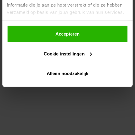
informatie die je aan ze hebt verstrekt of die ze hebben
information)
.
verzameld op basis van jouw gebruik van hun services.
Als je op "Accepteer" klikt, dan geef je Voordeeluitjes.nl
toestemming om cookies voor social media en
Accepteren
gepersonaliseerde advertenties te plaatsen.
Cookie instellingen
Lees hier meer over in ons
privacybeleid
en
cookiebeleid
.
Alleen noodzakelijk
Via "Cookie instellingen" kun je ook zelf instellen welke
cookies worden geplaatst. Je kunt je keuze altijd wijzigen
of intrekken op ons
cookiebeleid
.