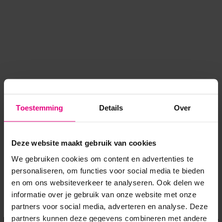
Toestemming
Details
Over
Deze website maakt gebruik van cookies
We gebruiken cookies om content en advertenties te
personaliseren, om functies voor social media te bieden
en om ons websiteverkeer te analyseren. Ook delen we
informatie over je gebruik van onze website met onze
Application error: a client-side exception has occurred
while
partners voor social media, adverteren en analyse. Deze
partners kunnen deze gegevens combineren met andere
loading
www.voordeeluitjes.nl
(see the browser console for more