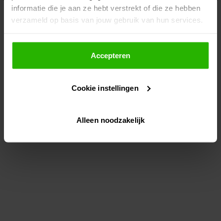
informatie die je aan ze hebt verstrekt of die ze hebben
information)
.
verzameld op basis van jouw gebruik van hun services.
Als je op "Accepteer" klikt, dan geef je Voordeeluitjes.nl
toestemming om cookies voor social media en
Accepteren
gepersonaliseerde advertenties te plaatsen.
Cookie instellingen
Lees hier meer over in ons
privacybeleid
en
cookiebeleid
.
Alleen noodzakelijk
Via "Cookie instellingen" kun je ook zelf instellen welke
cookies worden geplaatst. Je kunt je keuze altijd wijzigen
of intrekken op ons
cookiebeleid
.