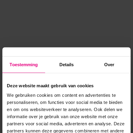
Toestemming
Details
Over
Deze website maakt gebruik van cookies
We gebruiken cookies om content en advertenties te
personaliseren, om functies voor social media te bieden
en om ons websiteverkeer te analyseren. Ook delen we
informatie over je gebruik van onze website met onze
Application error: a client-side exception has occurred
while
partners voor social media, adverteren en analyse. Deze
partners kunnen deze gegevens combineren met andere
loading
www.voordeeluitjes.nl
(see the browser console for more