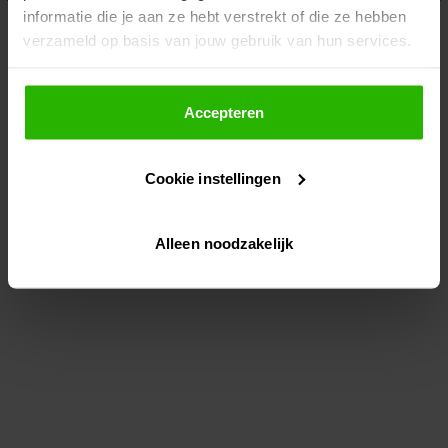
informatie die je aan ze hebt verstrekt of die ze hebben
information)
.
verzameld op basis van jouw gebruik van hun services.
Als je op "Accepteer" klikt, dan geef je Voordeeluitjes.nl
toestemming om cookies voor social media en
Accepteren
gepersonaliseerde advertenties te plaatsen.
Cookie instellingen
Lees hier meer over in ons
privacybeleid
en
cookiebeleid
.
Alleen noodzakelijk
Via "Cookie instellingen" kun je ook zelf instellen welke
cookies worden geplaatst. Je kunt je keuze altijd wijzigen
of intrekken op ons
cookiebeleid
.