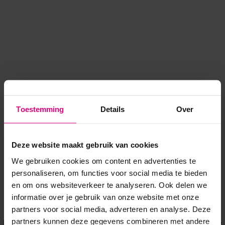
Toestemming
Details
Over
Deze website maakt gebruik van cookies
We gebruiken cookies om content en advertenties te
personaliseren, om functies voor social media te bieden
en om ons websiteverkeer te analyseren. Ook delen we
informatie over je gebruik van onze website met onze
Application error: a client-side exception has occurred
while
partners voor social media, adverteren en analyse. Deze
partners kunnen deze gegevens combineren met andere
loading
www.voordeeluitjes.nl
(see the browser console for more