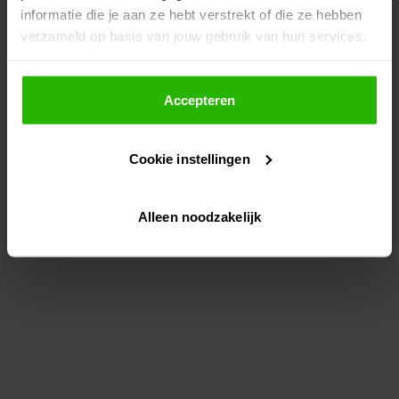
informatie die je aan ze hebt verstrekt of die ze hebben
information)
.
verzameld op basis van jouw gebruik van hun services.
Als je op "Accepteer" klikt, dan geef je Voordeeluitjes.nl
toestemming om cookies voor social media en
Accepteren
gepersonaliseerde advertenties te plaatsen.
Cookie instellingen
Lees hier meer over in ons
privacybeleid
en
cookiebeleid
.
Alleen noodzakelijk
Via "Cookie instellingen" kun je ook zelf instellen welke
cookies worden geplaatst. Je kunt je keuze altijd wijzigen
of intrekken op ons
cookiebeleid
.